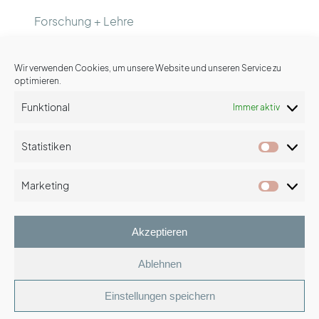
Forschung + Lehre
Wir verwenden Cookies, um unsere Website und unseren Service zu
optimieren.
Kontakt
Funktional
Immer aktiv
LinkedIn-Profil
Statistiken
Statist
Xing-Profil
Marketing
Market
Impressum
Akzeptieren
Datenschutz
Ablehnen
Einstellungen speichern