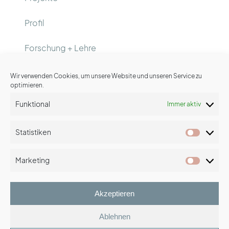
Profil
Forschung + Lehre
Wir verwenden Cookies, um unsere Website und unseren Service zu
optimieren.
Kontakt
Funktional
Immer aktiv
LinkedIn-Profil
Statistiken
Statist
Xing-Profil
Marketing
Market
Impressum
Akzeptieren
Datenschutz
Ablehnen